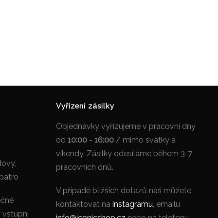
Vyřízení zásilky
Objednávky vyřízujeme v pracovní dny
od
10:00
-
16:00
/ mimo svátky a
víkendy. Zásilky odesíláme během 3-7
dovy,
pracovních dnů.
 patro
V případě bližších dotazů náš můžete
ečné
kontaktovat na
instagramu
, emailu
y vstupní
info@iconicshop.cz
nebo na telefonu