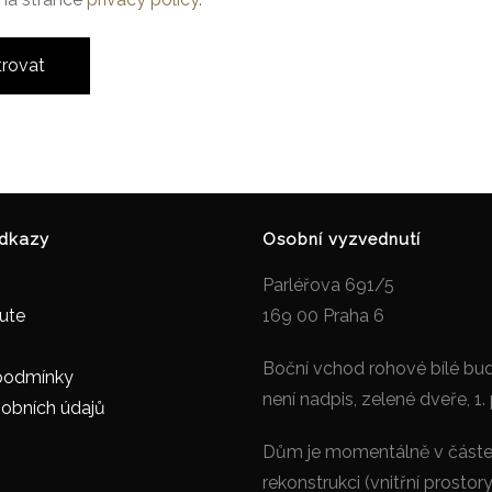
trovat
odkazy
Osobní vyzvednutí
Parléřova 691/5
tute
169 00 Praha 6
Boční vchod rohové bílé bu
podmínky
není nadpis, zelené dveře, 1.
obních údajů
Dům je momentálně v část
rekonstrukci (vnitřní prostor