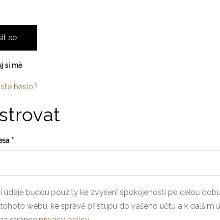
sit se
j si mě
ste heslo?
strovat
resa
*
 údaje budou použity ke zvýšení spokojenosti po celou dob
tohoto webu, ke správě přístupu do vašeho účtu a k dalším
na stránce
privacy policy
.